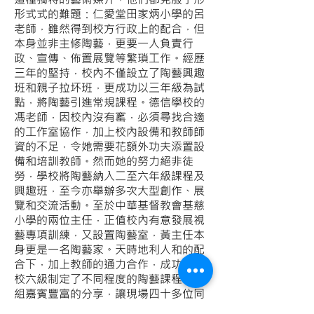
形式式的難題：仁愛堂田家炳小學的呂
老師，雖然得到校方行政上的配合，但
本身並非主修陶藝，更要一人負責行
政、宣傳、佈置展覽等繁瑣工作。經歷
三年的堅持，校內不僅設立了陶藝興趣
班和親子拉坏班，更成功以三年級為試
點，將陶藝引進常規課程。德信學校的
馮老師，因校內沒有窰，必須尋找合適
的工作室協作，加上校內設備和教師師
資的不足，令她需要花額外功夫添置設
備和培訓教師。然而她的努力絕非徒
勞，學校將陶藝納入二至六年級課程及
興趣班，至今亦舉辦多次大型創作、展
覽和交流活動。至於中華基督教會基慈
小學的兩位主任，正值校內有意發展視
藝專項訓練，又設置陶藝室，黃主任本
身更是一名陶藝家。天時地利人和的配
合下，加上教師的通力合作，成功為全
校六級制定了不同程度的陶藝課程。三
組嘉賓豐富的分享，讓現場四十多位同
工對小學陶藝推廣有了更深入的認識。