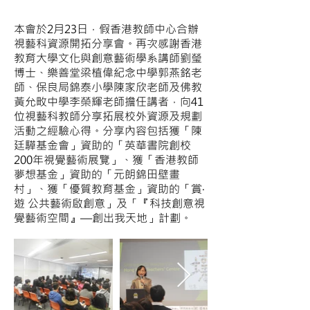
本會於2月23日，假香港教師中心合辦
視藝科資源開拓分享會。再次感謝香港
教育大學文化與創意藝術學系講師劉瑩
博士、樂善堂梁植偉紀念中學郭燕銘老
師、保良局錦泰小學陳家欣老師及佛教
黃允畋中學李榮輝老師擔任講者，向41
位視藝科教師分享拓展校外資源及規劃
活動之經驗心得。分享內容包括獲「陳
廷驊基金會」資助的「英華書院創校
200年視覺藝術展覽」、獲「香港教師
夢想基金」資助的「元朗錦田壁畫
村」、獲「優質教育基金」資助的「賞‧
遊 公共藝術啟創意」及「『科技創意視
覺藝術空間』—創出我天地」計劃。