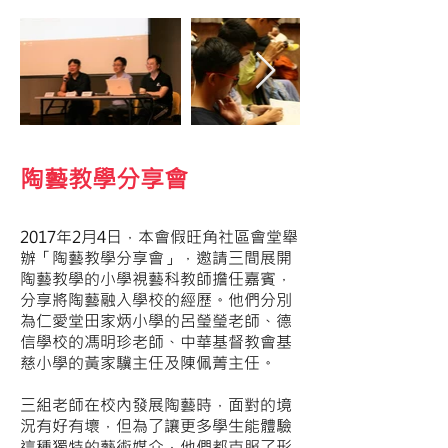
陶藝教學分享會
2017年2月4日，本會假旺角社區會堂舉
辦「陶藝教學分享會」，邀請三間展開
陶藝教學的小學視藝科教師擔任嘉賓，
分享將陶藝融入學校的經歷。他們分別
為仁愛堂田家炳小學的呂瑩瑩老師、德
信學校的馮明珍老師、中華基督教會基
慈小學的黃家驥主任及陳佩菁主任。
三組老師在校內發展陶藝時，面對的境
況有好有壞，但為了讓更多學生能體驗
這種獨特的藝術媒介，他們都克服了形