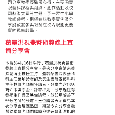
題分享教學經驗及心得，主要涵蓋
視藝科課程與組織、創作活動及校
園藝術氛圍等主題，予一眾中小學
教師參考，期望這些教學實例及分
享能啟發參與教師在校內規劃更優
質的視藝教學。
葛量洪視覺藝術獎線上直
播
分享會
本會於4月16日舉行了葛量洪視覺藝術
獎線上直播分享會。是次分享會請來黃
素蘭博士擔任主持，聖若瑟書院視藝科
科主任葉煥鈴老師及民生書院視藝科科
主任林謐老師擔任講者。分享內容包括
簡介本獎學金、評審準則、分享過往得
獎學生作品及準備過程，並即場解答了
部分老師的疑慮。三位講者表示喜見本
次分享會反應熱烈，期望今次分享會能
幫助視藝老師們繼續發掘有藝術潛能的