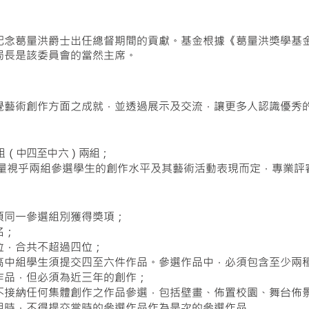
念葛量洪爵士出任總督期間的貢獻。基金根據《葛量洪獎學基金條
局長是該委員會的當然主席。
覺藝術創作方面之成就，並透過展示及交流，讓更多人認識優秀
組（中四至中六）兩組；
數量視乎兩組參選學生的創作水平及其藝術活動表現而定，專業評
項同一參選組別獲得獎項；
名；
位，合共不超過四位；
高中組學生須提交四至六件作品。參選作品中，必須包含至少兩
作品，但必須為近三年的創作；
不接納任何集體創作之作品參選，包括壁畫、佈置校園、舞台佈
組時，不得提交當時的參選作品作為是次的參選作品