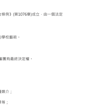
例》(第1076章)成立，由一個法定
的學校藝術。
審團有最終決定權。
種媒介；
景等；