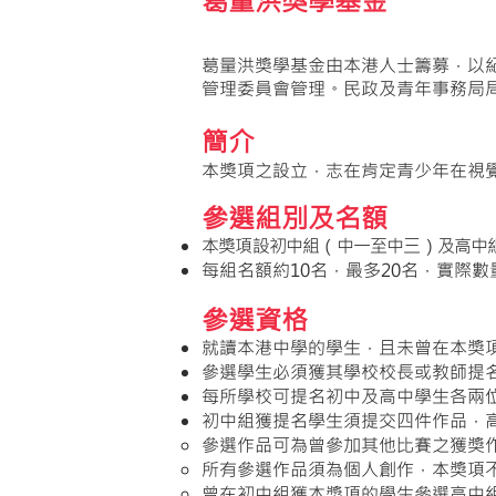
葛量洪獎學基金
葛量洪獎學基金由本港人士籌募，以紀
管理委員會管理。民政及青年事務局
簡介
本獎項之設立，志在肯定青少年在視
參選組別及名額
本獎項設初中組（中一至中三）及高中
每組名額約10名，最多20名，實際
參選資格
就讀本港中學的學生，且未曾在本獎
參選學生必須獲其學校校長或教師提
每所學校可提名初中及高中學生各兩
初中組獲提名學生須提交四件作品，
​參選作品可為曾參加其他比賽之獲獎
所有參選作品須為個人創作，本獎項
曾在初中組獲本獎項的學生參選高中