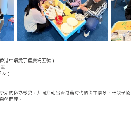
香港中環愛丁堡廣場五號）
學生
朋友）
原始的多彩樣貌，共同拼砌出香港舊時代的街市景象。藉親子協
自然萌芽。
公眾）