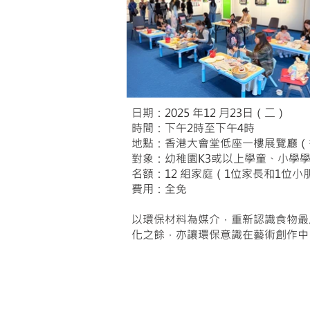
日期：2025 年12 月23日（二）
時間：下午2時至下午4時
地點：香港大會堂低座一樓展覽廳（
對象：幼稚園K3或以上學童、小學
名額：12 組家庭（1位家長和1位小
費用：全免
以環保材料為媒介，重新認識食物最
化之餘，亦讓環保意識在藝術創作中
​視藝展導賞團（學校及