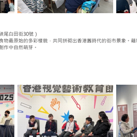
硤尾白田街30號）
食物最原始的多彩樣貌，共同拼砌出香港舊時代的街市景象。藉
創作中自然萌芽。
獎作品分享會