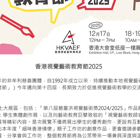
香港視覺
藝術教育節2025
的非牟利慈善團體，自1992年成立以來，持續推動本地視覺
育節」）今年邁向第十四屆，長期致力於促進視覺藝術教學的交
七大展區，包括：「第八屆葛量洪視覺藝術獎2024/2025」作
2025：學生集體創作展，以及向藝術教育巨擘致敬的「視覺藝術教師
展等精彩內容。是次展覽不僅將展出學生的優秀創作，更設有互
出本年度「細味香港情懷」親子工作坊的創意作品，更會邀請參
賞、分享會與工作坊，整個教育節將為公眾帶來一場兼具深度與