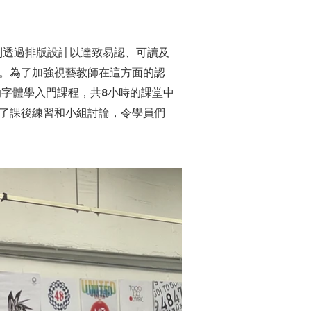
取，到透過排版設計以達致易認、可讀及
。為了加強視藝教師在這方面的認
4節的字體學入門課程，共8小時的課堂中
了課後練習和小組討論，令學員們