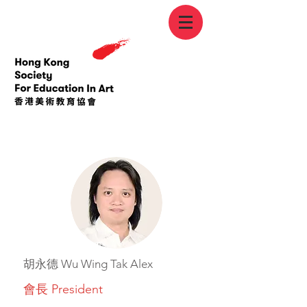
胡永德 Wu Wing Tak Alex
會長 President