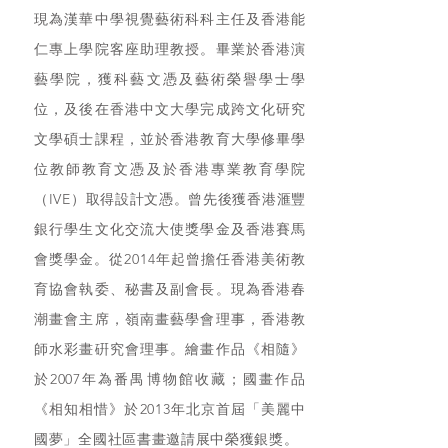
現為漢華中學視覺藝術科科主任及香港能
仁專上學院客座助理教授。畢業於香港演
藝學院，獲科藝文憑及藝術榮譽學士學
位，及後在香港中文大學完成跨文化研究
文學碩士課程，並於香港教育大學修畢學
位教師教育文憑及於香港專業教育學院
（IVE）取得設計文憑。曾先後獲香港滙豐
銀行學生文化交流大使獎學金及香港賽馬
會獎學金。從2014年起曾擔任香港美術教
育協會執委、秘書及副會長。現為香港春
潮畫會主席，嶺南畫藝學會理事，香港教
師水彩畫硏究會理事。繪畫作品《相隨》
於2007年為番禺博物館收藏；國畫作品
《相知相惜》於2013年北京首屆「美麗中
國夢」全國社區書畫邀請展中榮獲銀獎。