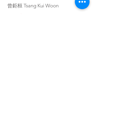
曾鉅桓 Tsang Kui Woon
增補委員 Sub-Committee Member