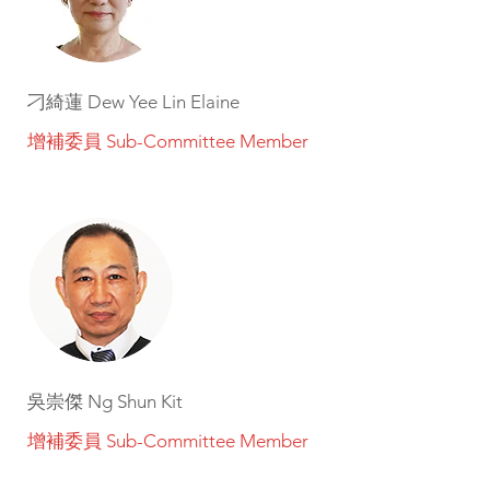
刁綺蓮 Dew Yee Lin Elaine
增補委員
Sub-Committee Member
吳崇傑 Ng Shun Kit
增補委員 Sub-Committee Member