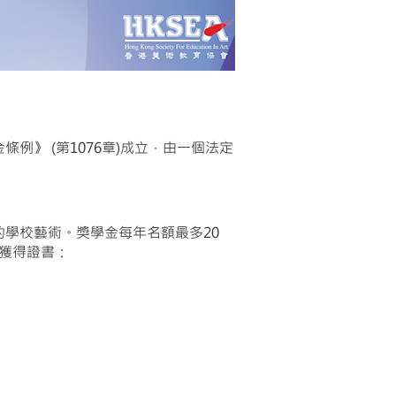
》 (第1076章)成立，由一個法定
學校藝術。獎學金每年名額最多20
能獲得證書：