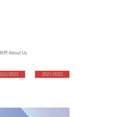
們 About Us
022/2023
2021/2022