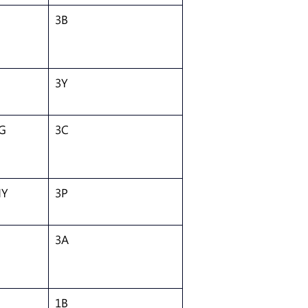
3B
 
3Y
G
3C
NY
3P
3A
1B