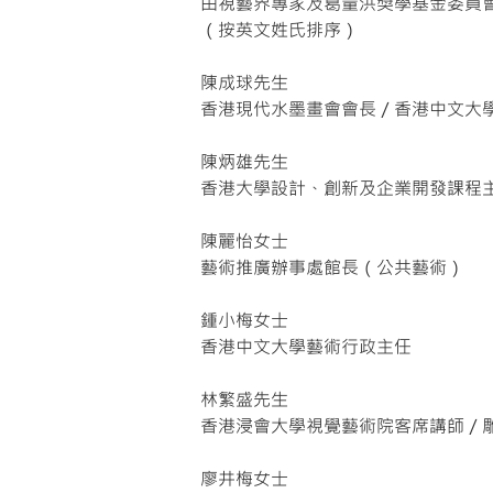
由視藝界專家及葛量洪獎學基金委員
（按英文姓氏排序）
陳成球先生
香港現代水墨畫會會長／香港中文大
陳炳雄先生
香港大學設計、創新及企業開發課程
陳麗怡女士
藝術推廣辦事處館長（公共藝術）
鍾小梅女士
香港中文大學藝術行政主任
林繁盛先生
香港浸會大學視覺藝術院客席講師／
廖井梅女士