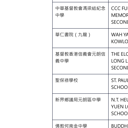
中華基督教會馮梁結紀念
CCC FU
中學
MEMOR
SECON
華仁書院（九龍）
WAH YA
KOWL
基督教香港信義會元朗信
THE EL
義中學
LONG 
SECON
聖保祿學校
ST. PA
SCHOO
新界鄉議局元朗區中學
N.T. H
YUEN L
SCHOO
佛教何南金中學
BUDDHI