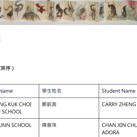
享
Z排序）
 Name
學生姓名
Student Name
NG KUK CHOI 
鄭凱茜
CARRY ZHENG
U SCHOOL
YUNN SCHOOL
陳善珠
CHAN XIN CHU
ADORA