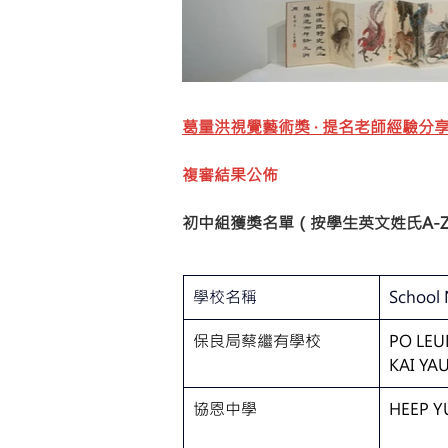
葛量洪視覺藝術獎 · 提名老師經驗分
複審結果公佈
初中組獲獎名單（按學生英文姓氏A-
學校名稱
School
保良局蔡繼有學校
PO LEU
KAI YA
協恩中學
HEEP 