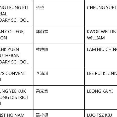
NG LEUNG KIT 
張悦
CHEUNG YUET
IAL 
DARY SCHOOL
N COLLEGE, 
郭蔚霖
KWOK WEI LIN
OON
WILLIAM
CHK YUEN 
林曉晴
LAM HIU CHIN
LUTHERAN 
DARY SCHOOL
UL'S CONVENT 
李沛琪
LEE PUI KI JIN
L
EUNG YEE KUK 
梁家宜
LEONG KA YI
ONG DISTRICT 
L
ST HO NAM 
羅梓翹
LUO TSZ KIU