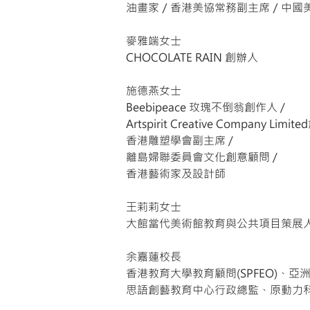
油畫家／香港美協常務副主席／中國
麥雅端女士
CHOCOLATE RAIN 創辦人
施德燕女士
Beebipeace 玫瑰不倒翁創作人 /
Artspirit Creative Company Li
香港雕塑學會副主席 /
離島婦聯委員會文化創意顧問 /
香港藝術家及設計師
王莉莉女士
大館當代美術館教育與公共項目策展
余嘉蓮校長
香港教育大學教育顧問(SPFEO)、
思語創藝教育中心行政總監、原動力