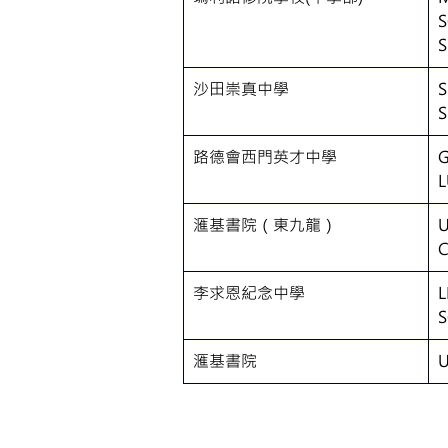
S
S
沙田崇真中學
S
路德會西門英才中學
G
L
滙基書院（東九龍）
U
C
李求恩紀念中學
L
滙基書院
U