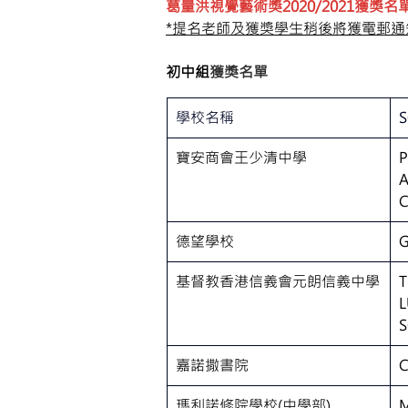
葛量洪視覺藝術獎2020/2021獲獎名
*提名老師及獲獎學生稍後將獲電郵通
初中組
獲獎名單
（按學生英文姓名排
學校名稱
寶安商會王少清中學
P
A
德望學校
基督教香港信義會元朗信義中學
T
L
嘉諾撒書院
瑪利諾修院學校(中學部)