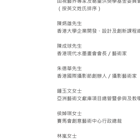
由視藝界專家及葛量洪獎學基金委員
（按英文姓氏排序）
陳炳雄先生
香港大學企業開發、設計及創新課程
陳成球先生
香港現代水墨畫會會長／藝術家
朱德華先生
香港國際攝影節創辦人／攝影藝術家
鍾玉文女士
亞洲藝術文獻庫項目總管暨參與及教
侯婥琪女士
賽馬會創意藝術中心行政總裁
林嵐女士