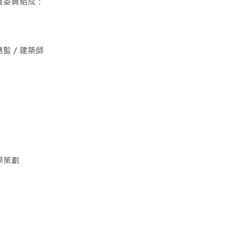
會委員組成：
總監／建築師
學策劃