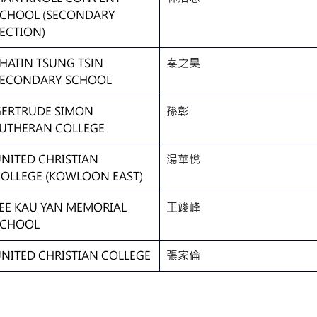
CHOOL (SECONDARY 
ECTION)
HATIN TSUNG TSIN 
秦之昊
SECONDARY SCHOOL
ERTRUDE SIMON 
孫彰
UTHERAN COLLEGE
NITED CHRISTIAN 
湯華悅
OLLEGE (KOWLOON EAST)
EE KAU YAN MEMORIAL 
王竣峰
SCHOOL
NITED CHRISTIAN COLLEGE
張家倫