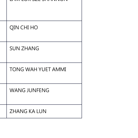
QIN CHI HO
SUN ZHANG
TONG WAH YUET AMMI
WANG JUNFENG
ZHANG KA LUN