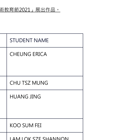
教育節2021」展出作品。
STUDENT NAME
CHEUNG ERICA
CHU TSZ MUNG
HUANG JING
KOO SUM FEI
LAM LOK SZE SHANNON