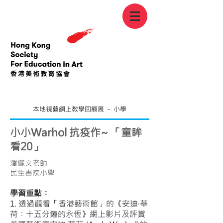
本地視藝網上教學回顧展 － 小學
小小Warhol 抗疫作~ 「童眸
看20」
潘儷文老師
民生書院小學
學習重點︰
1. 透過觀看「香港藝術館」的《安迪·華
荷︰十五分鐘的永恆》網上影片及評賞