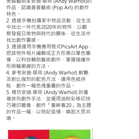
美國藝術家安迪‧華荷 (Andy Warhol)的
作品，認識普普藝術 (Pop Art) 的創作
特色。
2. 透過手機拍攝家中物品活動，從生活
中找出一件代表2020年的物件，以觀
察發掘日常物與時代的關係，從生活中
找出創作靈感。
3. 透過運用手機應用程式PicsArt App，
把該物件相片編輯成正方形黑白單色圖
像，以科技輔助藝術創作，掌握描繪外
形與輪廓線的方法。
4. 參考安迪‧華荷 (Andy Warhol) 鮮艷
及對比強烈的配色方法，運用色紙拼
貼，創作一幅色塊重疊的作品。
5. 模仿安迪‧華荷 (Andy Warhol) 的重
複排列創作手法，並運用油粉彩移印技
巧複印圖像，創作「童眸看20」為主題
的作品一幅，以物記疫情，喚起大眾共
鳴。