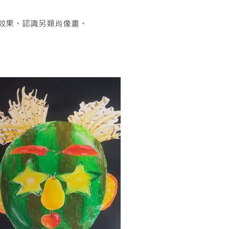
及堆砌效果。認識另類肖像畫。