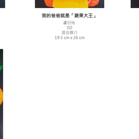
我的爸爸就是「蔬果大王」
盧日怡
5D
混合媒介
19.5 cm x 26 cm