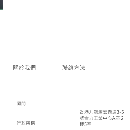
關於我們
聯絡方法
顧問
香港九龍灣宏泰道3-5
號合力工業中心A座 2
行政架構
樓5室