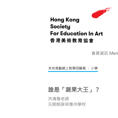
會員資訊 Memb
本地視藝網上教學回顧展 － 小學
誰是「蔬果大王」？
洪清雅老師
元朗朗屏邨惠州學校