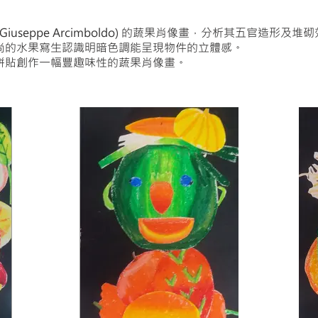
(Giuseppe Arcimboldo) 的蔬果肖像畫，分析其五官造形
塞尚的水果寫生認識明暗色調能呈現物件的立體感。
及拼貼創作一幅豐趣味性的蔬果肖像畫。