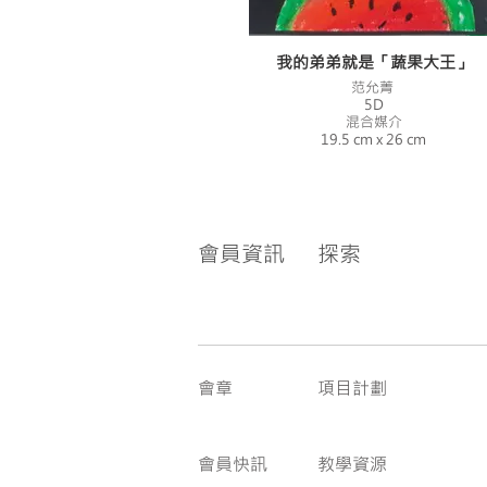
我的弟弟就是「蔬果大王」
范允菁
5D
混合媒介
19.5 cm x 26 cm
會員資訊
探索
會章
項目計劃
會員快訊
教學資源