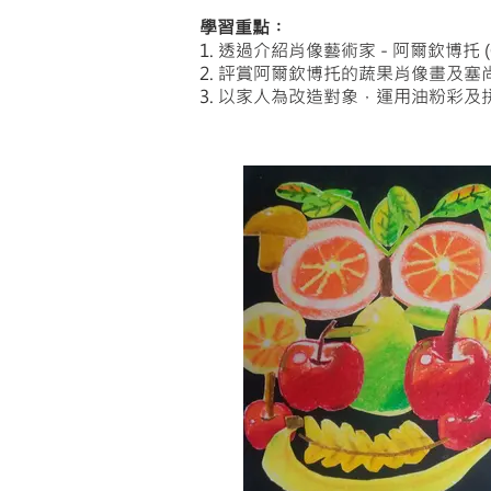
學習重點︰
1. 透過介紹肖像藝術家 - 阿爾欽博托 
2. 評賞阿爾欽博托的蔬果肖像畫及
3. 以家人為改造對象，運用油粉彩