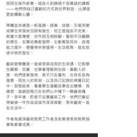
受陌生城市節奏。這些片刻勝過千言萬語的講解
——他們用自己喜歡的方式與世界對話，比課堂
更能觸動心靈。
帶團並非總是一帆風順。誤車、迷路、天氣突變
或學生突發狀況時有發生，但正是這些不完美，
教會大家應變、合作與互相照顧。看到平日靦腆
的學生，在異地勇敢發問、主動幫助同伴，自理
能力提升，便覺得辛勞值得。生活教育，就在旅
途中悄然發生。
藝術遊學團是一堂感受與成長的生命課。它教學
生觀察、欣賞，也學會理解與包容。最動人的
是，他們逐漸發現，美不只在畫布，也存在街角
風景、陌生人的笑容，以及自己記錄的視覺日記
中。旅程結束，看着學生滿載故事走出機場，我
總想：這趟旅程已在他們心中種下一顆藝術種
子。多年後，即使不從事藝術工作，他們仍會記
得曾被一件作品或城市深深感動，原來藝術一直
在生活中。
作者為資深藝術教育工作者及前香港美術教育協
會執委會成員。