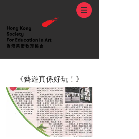
< Back
《藝遊真係好玩！》