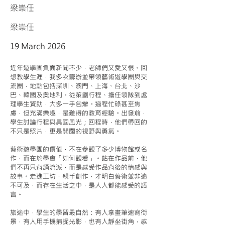
梁崇任
梁崇任
19 March 2026
近年遊學團負面新聞不少，老師們又愛又恨。回
想教學生涯，我多次籌辦並帶領藝術遊學團與交
流團，地點包括深圳、澳門、上海、台北、沙
巴、韓國及奧地利。從策劃行程、擔任領隊到處
理學生資助，大多一手包辦。過程忙碌甚至焦
慮，但充滿樂趣，是難得的教育經驗。出發前，
學生討論行程與異國風光；回程時，他們帶回的
不只是照片，更是開闊的視野與勇氣。
藝術遊學團的價值，不在參觀了多少博物館或名
作，而在於學會「如何觀看」。站在作品前，他
們不再只背誦流派，而是感受作品背後的情感與
故事。走進工坊，親手創作，才明白藝術並非遙
不可及，而存在生活之中，是人人都能感受的語
言。
旅途中，學生的學習最自然：有人拿畫筆速寫街
景，有人用手機捕捉光影，也有人靜坐街角，感