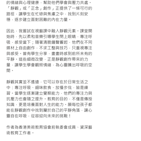
的情緒與心理健康，幫助他們學會與壓力共處。
「靜觀」或「正念」創作」正提供了一條可行的
路徑，讓學生在忙碌與焦慮之中，找到片刻安
穩，逐步建立面對困難的內在力量。
因此，我嘗試在視藝課中融入靜觀元素。課堂開
始時，先以柔和音樂引導學生閉上眼睛，專注呼
吸，感受當下；隨著清脆鐘聲響起，他們在不同
媒材上自由創作，不求工整與技巧，只重視專注
與感受。曾有學生分享，畫畫時感到前所未有的
平靜。這些細微改變，正是靜觀創作帶來的力
量，讓學生學會觀照情緒，為心靈騰出呼吸的空
間。
靜觀其實並不遙遠，它可以存在於日常生活之
中：專注呼吸、細味飲食、放慢步伐，皆是練
習。當學生逐漸建立覺察能力，他們的專注力與
抗壓力也會隨之提升。教育的目的，不僅是傳授
知識，更是培養面對人生的能力。願每位孩子都
能在靜觀創作中找到屬於自己的平靜角落，讓心
靈自在呼吸，從容迎向未來的挑戰！
作者為香港美術教育協會前執委會成員、資深藝
術教育工作者。