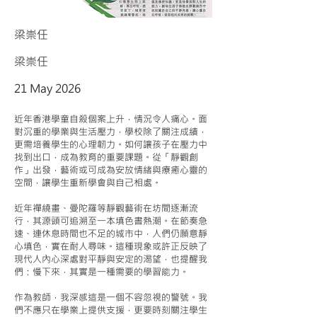
梁崇任
梁崇任
21 May 2026
近年香港學童自殺個案上升，情況令人痛心。面
對沉重的學業與生活壓力，學校除了關注成績，
更需培養學生的心理韌力。如何讓孩子在壓力中
找到出口，成為教育的重要課題。從「靜觀創
作」出發，藝術或可成為安放情緒與療癒心靈的
空間，讓學生重新學會與自己相處。
近年禪繞畫、曼陀羅等靜觀藝術在坊間逐漸流
行，其源頭可追溯至一本填色書熱潮。在節奏急
速、連休息時間也不足的城市中，人們仍願意靜
心填色，實在耐人尋味。這種現象或許正反映了
現代人內心深處對平靜與安定的渴望，也提醒我
們：慢下來，其實是一種需要的學習能力。
作為教師，我深感這是一個不容忽視的警號。我
們不應只在學業上提供支援，更要時刻關注學生