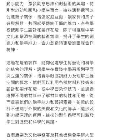
動手能力，激發創意思維和對藝術的興趣。特
別對於幼稚園和小學生而言，這些活動還可以
促進親子關係，增強家庭互動，讓家長和孩子
參與解難，共同感受傳統工藝的魅力。有些學
校鼓勵學生設計和製作花燈，除了可推廣中華
文化和增添校園的藝術氛圍，提升了學生的創
造力和動手能力，合力創造時更增進團隊合作
精神。
通過花燈的製作，能夠促進學生對藝術和科學
的結合的理解。讓學生在實踐中學習辨別平面
與立體的關係，培養手眼協調能力及理解三維
空間的概念。他們可以利用各種材料和技術來
設計和製作花燈，從中學習紮作技巧，並通過
選擇不同的材料來了解材料的特性和用途，從
而提高他們的動手能力和藝術素養。花燈的設
計不僅關乎外觀的美觀和文化的傳承，還涉及
到力學原理的運用，這樣的製作過程可以激發
學生對歷史和科學的興趣。
香港康樂及文化事務署及其他機構會舉辦大型