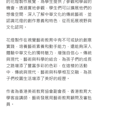
的花燈製作展覽，為學生提供了參觀和學習的
機會。透過實地參觀，學生們可以擴展他們的
想像空間，深入了解中華文化的傳統藝術，並
認識花燈的創作意義和特色，從而拓展視野與
文化認同。
花燈製作在視覺藝術教育中有不可或缺的創意
實踐，培養藝術素養和動手能力，還能夠深入
體驗中華文化的獨特魅力，增強自信心。傳統
與現代、藝術與科學的結合，為孩子們的成長
之路增添了豐富多彩的色彩，在這樣的活動
中，傳統與現代、藝術與科學相互交融，為孩
子們校園生活增添了美好的經歷。
作者為香港美術教育協會副會長、香港教育大
學客座講師、藝術發展局藝術教育顧問及審批
Next
員。
會員資訊
會章