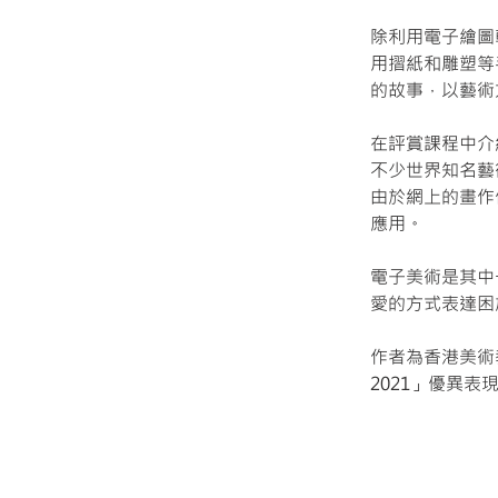
除利用電子繪圖
用摺紙和雕塑等
的故事，以藝術
在評賞課程中介
不少世界知名藝
由於網上的畫作
應用。
電子美術是其中
愛的方式表達困
作者為香港美術
2021」優異表