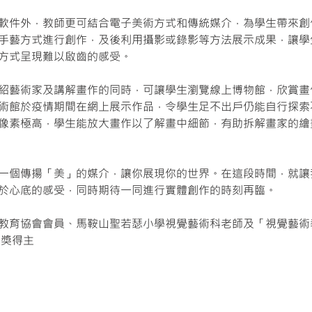
軟件外，教師更可結合電子美術方式和傳統媒介，為學生帶來創
手藝方式進行創作，及後利用攝影或錄影等方法展示成果，讓學
方式呈現難以啟齒的感受。
紹藝術家及講解畫作的同時，可讓學生瀏覽線上博物館，欣賞畫
術館於疫情期間在網上展示作品，令學生足不出戶仍能自行探索
像素極高，學生能放大畫作以了解畫中細節，有助拆解畫家的繪
一個傳揚「美」的媒介，讓你展現你的世界。在這段時間，就讓
於心底的感受，同時期待一同進行實體創作的時刻再臨。
教育協會會員、馬鞍山聖若瑟小學視覺藝術科老師及「視覺藝術
現獎得主