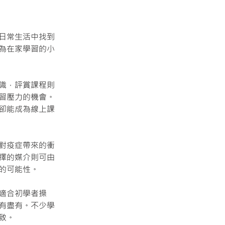
日常生活中找到
為在家學習的小
識，評賞課程則
習壓力的機會。
卻能成為線上課
對疫症帶來的衝
擇的媒介則可由
的可能性。
適合初學者操
有盡有。不少學
致。