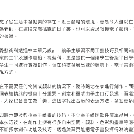
忘了從生活中發掘美的存在。近日嚴峻的環境，更是令人難以在
為老師，在這段充滿挑戰的日子裏，也可以透過教授電子藝術，
的渠道。
覺藝術科透過校本單元設計，讓學生學習不同工藝技巧及相關知
家的生平及創作風格。視藝科，更是提供一個讓學生舒緩平日學
學生一同進行實體創作，但在科技發展迅速的趨勢下，電子美術
現方式。
在不需要任何物資或顏料的情況下，隨時隨地在家進行創作。面
個表達情緒的機會十分重要。創意和靈感由學生自行發掘，而選
，大家也各自在為「美」這個字找出合適的表達方法，發掘更多
即時示範及教授電子繪畫的技巧。不少電子繪圖軟件簡單易用，
本技巧後，在創作上擁有很多自由空間，顏料、色彩和畫筆等應
不斷探索創作功能及技巧，透過練習更能把電子畫發揮得淋漓盡