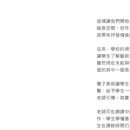
疫情讓我們開始
喘息空間。但作
孩帶來抒發情感
從來，學校的視
讓學生了解藝術
雖然現在未能與
堂的其中一個表
電子美術讓學生
擊，給予學生一
老師引導。其實
老師可在網課中
作。學生學懂基
生在課餘時間仍