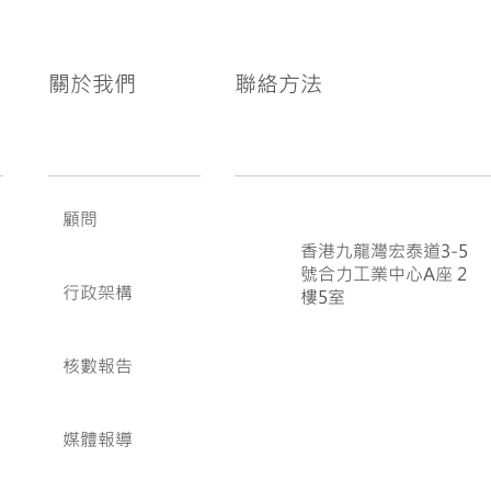
關於我們
聯絡方法
顧問
香港九龍灣宏泰道3-5
號合力工業中心A座 2
行政架構
樓5室
核數報告
媒體報導