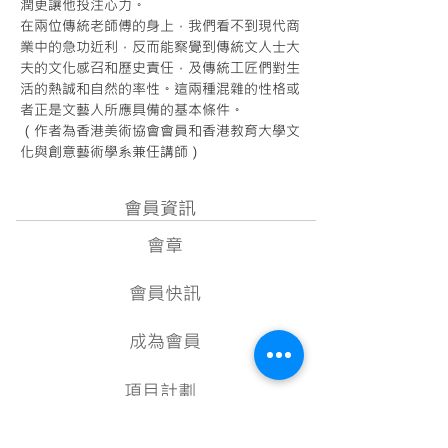
潤更讓他投注心力。
在兩位傳統老師傅的身上，我們看不到現代商
業中的急功近利，反而能察覺到傳統文人士大
夫的文化感召和歷史責任，及傳統工匠們對生
活的熱誠和自然的率性。這兩種混雜的性格或
者正是文藝人所應具備的基本條件。
（作者為香港美術協會會員和香港教育大學文
Next
化與創意藝術學系兼任講師）
會員資訊
會章
會員快訊
成為會員
項目計劃