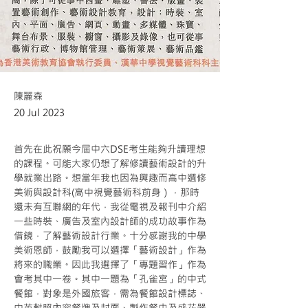
陳麗森
20 Jul 2023
首先在此祝願今屆中六DSE考生能夠升讀理想
的課程。可能大家仍想了解修讀藝術設計的升
學就業出路。想當年我也因為興趣而高中選修
美術與設計科(高中視覺藝術科前身），那時
還未有互聯網的年代，我從電視及報刊中介紹
一些時裝、廣告及室內設計師的成功故事作為
借鏡，了解藝術設計行業。十分感謝我的中學
美術恩師，鼓勵我可以選擇「藝術設計」作為
將來的職業。因此我選擇了「專題習作」作為
會考其中一卷。其中一題為「孔雀宮」的中式
餐館，對象是外國旅客，需為餐館設計標誌、
中英對照內容餐牌及封面、製作餐巾及盛花器