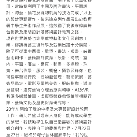
皿。當時我利用了中國及⻄洋書法，平面設
計、陶藝、插花及縫紉刺綉的技巧完成了以上
的設計專題習作。後來這系列作品展出於教育
署中學生美術作品展。這鼓勵了我後來修讀舞
台佈景及服裝設計及藝術設計教育之路。
現在世界越勢也非常重視藝術文化及創意工
業，修讀視藝之後升學及就業出路十分廣闊，
除了可從事中西畫、雕塑、書法、版畫、裝置
藝術創作，藝術設計教育，設計：時裝、室
內、平面、廣告、網頁、動畫、多媒體、珠
寶、舞台佈景、服裝、櫉𥦬、攝影及錄像，也
可從事藝術行政、博物館管理、藝術策展、藝
術品鑑定、電影及電視美術、服裝指導、導演
及監製。還有藝術心理治療與輔導。AI及VR
數碼多媒體繪圖、虛擬電競遊戲電繪等相關行
業。藝術文化及歷史保育硏究等。
20年前開始了我的中學及大專藝術設計教育
工作，藉此希望以過來人身份，能夠成就學生
的夢想。我鼓勵學生以自己最喜歡的藝術設計
媒介創作，表達自己的夢想與世界。7月22日
至27日，敝校於灣仔藝林畫廊舉行「我的世