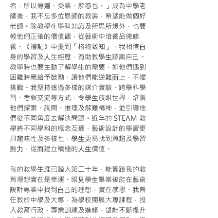
者，所以傳道、受業、解惑也。」成為中學老
師後，我不忘多位恩師的教誨，希望能做個好
老師。除教學⽣學科知識及所思所想外，也要
教他們正確的價值觀，從藝術中培養品德修
養。《禮記》中提到「格物致知」，我相信⾃
身的學習及⼈生經歷，有助教學⽣認識自⼰。
教學時也要主動了解學⽣的需要，如他們遇到
困難時應給予鼓勵，讓他們能逆難⽽上，不懼
挑戰。我堅持透過多樣的媒介實驗、跨學科學
習、考察交流等方式，令學⽣放眼世界，培養
他們探索、詢問、推理及解難精神，並引導他
們從不同角度去解決問題。近年的 STEAM 教
學將不同學科的概念互通，藝術設計的學習更
具趣味性及多樣性，學⽣更易找到興趣及學習
動⼒，從⽽建立積極的⼈⽣價值。
我的教學生涯已踏入第二十年，能實踐我的教
育理想實在是幸運。眼⾒學⽣畢業後能在藝術
設計專業中找到⾃⼰的理想，實在感恩。我曾
任教於中學及大專，為學校開展大專課程，投
入教育行政、專業訓練及進修，望能不斷提升