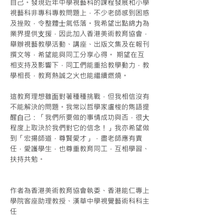
自己。發現近年中學視藝科的課程發展和小學
視藝科非專科專教問題上，不少老師感到困惑
及挫敗，令整體⼠氣低落。我希望出點綿⼒為
業界提供⽀援，因此加入香港美術教育協會，
舉辦視藝教學活動、講座、出版文集及在報刊
撰文等，希望能與同工分享心得。 期望在互
相支持及影響下，同⼯們能重拾教學動力，教
學相長，教育熱誠之火也能繼續燃燒。
這教育理想雖⾯對著種種挑戰，但我相信沒有
不能解決的問題。我常以哲學家盧梭的雋語提
醒⾃己：「我們所要做的事情成功與否，很⼤
程度上取決於我們對它的信念！」我亦希望做
到「宏揚師道，尊賢愛才」，盡老師應有責
任，愛護學生，也尊重教育同工，互相學習、
扶持共勉。
作者為香港美術教育協會執委、香港能仁專上
學院客座助理教授、漢華中學視覺藝術科科主
任
Next