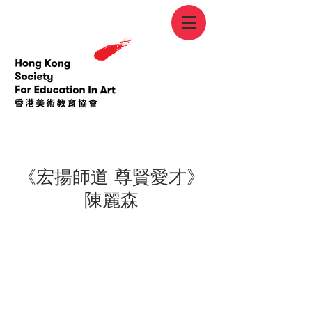
< Back
《宏揚師道 尊賢愛才》
陳麗森