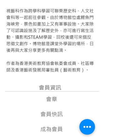
視藝科作為跨學科學習可聯乘歷史科、人文社
會科等一起前往參觀。由於博物館位處鯉魚門
海峽旁，景色如畫加上又有軍事設施。大家除
了可認識設施及了解歷史外，亦可進行寫生活
動、攝影和STEAM學習，回校後還可來個反
思徵文創作。博物館是課堂外學習的場所，日
後再與大家分享更多有關點滴。
作者為香港美術教育協會執委會成員、社區導
Next
師及香港藝術發展局審批員（藝術教育）。
會員資訊
會章
會員快訊
成為會員