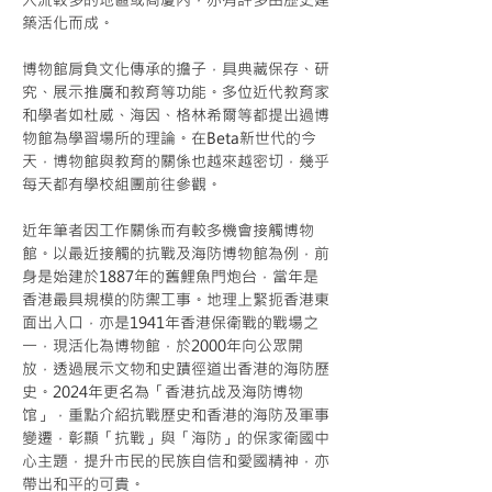
築活化而成。
博物館肩負文化傳承的擔子，具典藏保存、研
究、展示推廣和教育等功能。多位近代教育家
和學者如杜威、海因、格林希爾等都提出過博
物館為學習場所的理論。在Beta新世代的今
天，博物館與教育的關係也越來越密切，幾乎
每天都有學校組團前往參觀。
近年筆者因工作關係而有較多機會接觸博物
館。以最近接觸的抗戰及海防博物館為例，前
身是始建於1887年的舊鯉魚門炮台，當年是
香港最具規模的防禦工事。地理上緊扼香港東
面出入口，亦是1941年香港保衛戰的戰場之
一，現活化為博物館，於2000年向公眾開
放，透過展示文物和史蹟徑道出香港的海防歷
史。2024年更名為「香港抗战及海防博物
馆」，重點介紹抗戰歷史和香港的海防及軍事
變遷，彰顯「抗戰」與「海防」的保家衛國中
心主題，提升市民的民族自信和愛國精神，亦
帶出和平的可貴。