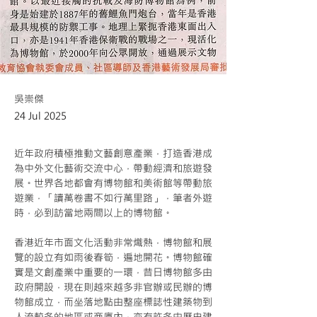
吳崇傑
24 Jul 2025
近年政府積極推動文藝創意產業，打造香港成
為中外文化藝術交流中心，帶動經濟和旅遊發
展。世界各地都會有博物館和美術館等帶動旅
遊業，「讀萬卷書不如行萬里路」，筆者外遊
時，必到訪當地兩間以上的博物館。
香港近年市面文化活動非常熾熱，博物館和展
覽的設立有如雨後春筍，遍地開花。博物館確
實是文創產業中重要的一環，昔日博物館多由
政府開設，現在則越來越多非官辦或民辦的博
物館成立，而坐落地點由整座標誌性建築物到
人流較多的地區或商廈內，亦有許多由歷史建