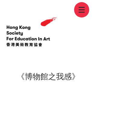
< Back
《博物館之我感》