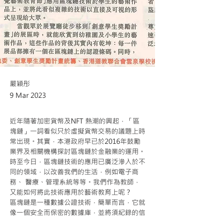
嚴穎彤
9 Mar 2023
近年隨著加密貨幣及NFT 熱潮的興起，「區
塊鏈」一詞看似只於虛擬貨幣交易的議題上時
常出現。其實，本港政府早已於2016年鼓勵
業界及相關機構探討區塊鏈於金融業的運用。
時至今日，區塊鏈技術的應用已廣泛滲入於不
同的領域，以改善我們的生活，例如電子商
務、 醫療、管理系統等等。我們作為教師，
又能如何將此技術應用於藝術教育上呢？
區塊鏈是一種數據公證技術，簡單而言，它就
像一個安全而保密的數據庫，並將須紀錄的信