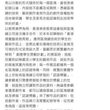
息以分散的形式儲存於每一個區塊，當信息被
紀錄以後，內容就不能篡改或刪除。憑藉區塊
鏈的技術，藝術創作者其作品的創作版權能有
效地被保護，學生及家長亦能認識到此技術帶
來的好處。
以教育業界為例，香港美術教育協會就與區塊
鏈公司首次攜手合作，於本年初舉辦的「香港
視覺藝術教育節」 應用區塊鏈技術於學生的
藝術作品上，並將此看似複雜的技術以直接及
可視的形式呈現給大眾。當觀眾於展覽廳內步
移到「 創意學生獎勵計劃」的展區時，就能
欣賞到幼稚園及小學生的藝術作品，這些作品
的背後其實內有乾坤：每一件展品都擁有一個
在區塊鏈上的認證條碼。同時，展覽的實體作
品上亦貼有區塊鏈公司研發的「認證標籤」，
讓參觀者只需要將智能手機放於標籤上的位
置，就能夠立即讀取作品的資料。無論是參觀
者還是創作者，都可以通過雲端上的區塊鏈連
結及掃描「認證標籤」來了解作品的資料，包
括創作者、作品媒介及展覽紀錄等等，從而避
免偽造、盜版等問題。