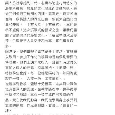
讓人彷彿穿越到古代，心裏為這座村落悠久的
歷史所震撼、敦厚的文化底蘊而流連忘返。最
後我們參觀了杭州的西湖、靈隱寺、飛來峰造
像等，欣賞迷人的湖光山色，感受大自然的力
量和美妙。「上有天堂，下有蘇杭」，真的是
名不虛傳！這次沉浸式的藝術之旅，讓我們體
驗了當地悠久的歷史文化，了解當中傳承及變
遷，且與接待人員交流和分享，實在獲益良
多。
回港後，我們舉辦了青花瓷器工作坊，嘗試學
以致用。參加工作坊的學員均是有個別需要的
特教生，他們上課非常投入，且創作時認真又
喜加入個人的元素，別具風格。主流學生好，
特校學生也好，每一位都是獨特的，如同陶瓷
製作一樣，「入窯一色，出窯萬彩。」
從遊學到教學，體驗十分豐富，尤其對中國陶
瓷有更深入的認識。在教學過程中，見學員那
份堅持和熱誠，專心一致完成自己獨特的作
品，實在使我們動容。我們從學員身上感受到
無限的創意，作爲準教師，着實上了寶貴的一
課。