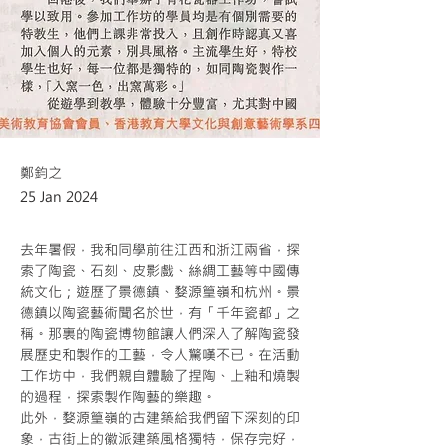
鄭鈞之
25 Jan 2024
去年暑假，我和同學前往江西和浙江兩省，探
索了陶瓷、石刻、皮影戲、絲綢工藝等中國傳
統文化；遊歷了景德鎮、婺源篁嶺和杭州。景
德鎮以陶瓷藝術聞名於世，有「千年瓷都」之
稱。那裏的陶瓷博物館讓人們深入了解陶瓷發
展歷史和製作的工藝，令人驚嘆不已。在活動
工作坊中，我們親自體驗了捏陶、上釉和燒製
的過程，探索製作陶藝的樂趣。
此外，婺源篁嶺的古建築給我們留下深刻的印
象，古街上的徽派建築風格獨特，保存完好，