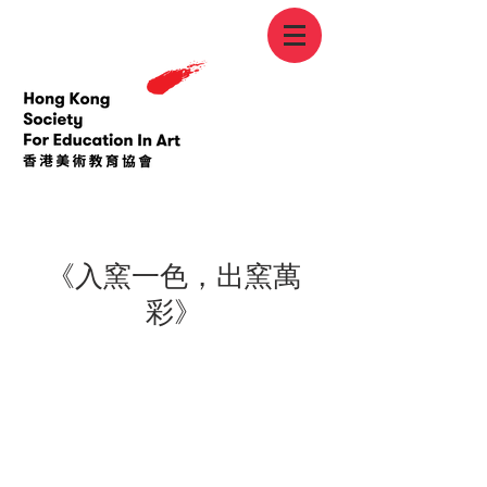
< Back
《入窯一色，出窯萬
彩》