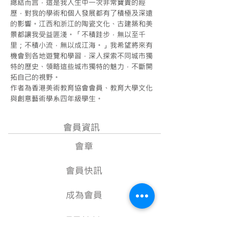
總結而言，這是我人生中一次非常寶貴的經
歷，對我的學術和個人發展都有了積極及深遠
的影響。江西和浙江的陶瓷文化、古建築和美
景都讓我受益匪淺。「不積跬步，無以至千
里；不積小流，無以成江海。」我希望將來有
機會到各地遊覽和學習，深入探索不同城市獨
特的歷史、領略這些城市獨特的魅力，不斷開
拓自己的視野。
作者為香港美術教育協會會員、教育大學文化
Next
與創意藝術學系四年級學生。
會員資訊
會章
會員快訊
成為會員
項目計劃