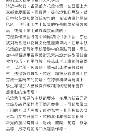
時近中秋節，各區都有花燈佈置，在習俗上大
家都會慶團圓，齊賞月，提花燈和吃月餅。昔
日中秋花燈都是傳統紮作的，充滿濃厚的民俗
色彩，但近年市面上販賣的多是吹氣塑膠製成
品，或是工業用鐵線焊接而成的。
花燈紮作技藝既為中國傳統民俗手工藝，亦已
被列為香港非物質文化遺產清單內。往年中秋
花燈設計是每年學校活動中的重點項目，學生
從中學習運用視覺藝術元素來設計造型及結合
紮作技巧，利用竹篾、籐芯或手工鐵線等為骨
架；以紗紙，玻璃紙，蠟光紙或絹布等為裱
材，透過製作骨架、裝燈、糊裱及彩繪等工序
完成一盞精美的花燈。在跨學科學習情境下，
學生亦可加入機械操作或利用物理現象創作一
盞會動的走馬燈。
花燈紮作常見於中秋節慶外，亦用於新春元宵
隹節及新界圍村添丁點燈慶典上，而點燈儀式
上用的則以「宮燈」造型為主。紮作技藝大致
分為用於節日慶典、裝飾紮作和喪葬祭祀等，
常見的產品有獅頭，龍頭，麒麟，花炮，紙紮
品等，另亦有花牌和火龍紮作等。