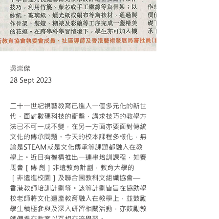
吳崇傑
28 Sept 2023
二十一世紀視藝教育已進入一個多元化的新世
代，面對數碼科技的衝擊，講求技巧的教學方
法已不可一成不變，在另一方面亦要面對傳統
文化的傳承問題。今天的校本課程多樣化，無
論是STEAM或是文化傳承等課題都融入在教
學上。近日有機構推出一連串培訓課程，如賽
馬會［傳‧創］非遺教育計劃，教育大學的
［非遺進校園］及聯合國教科文組織協會—
香港教師培訓計劃等。該等計劃皆旨在協助學
校老師將文化遺產教育融入在教學上，並鼓勵
學生積極參與及深入研習相關活動，亦鼓勵教
師們提交教案以互相交流學習。