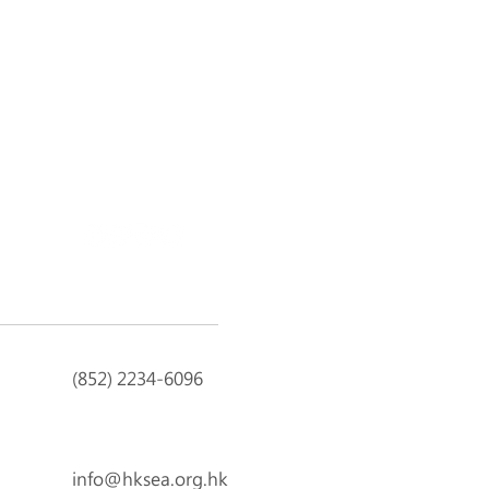
Next
(852) 2234-6096
info@hksea.org.hk