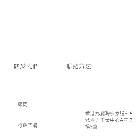
關於我們
聯絡方法
顧問
香港九龍灣宏泰道3-5
號合力工業中心A座 2
行政架構
樓5室