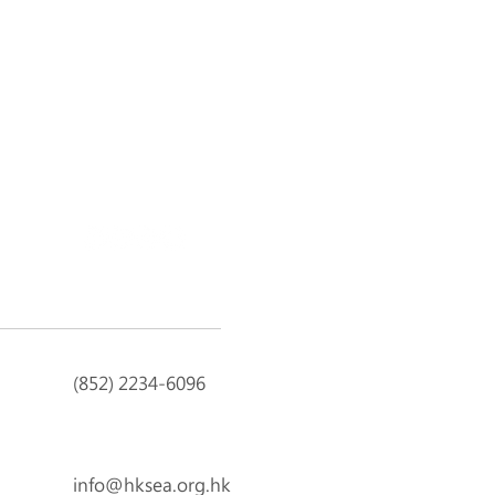
Next
(852) 2234-6096
info@hksea.org.hk