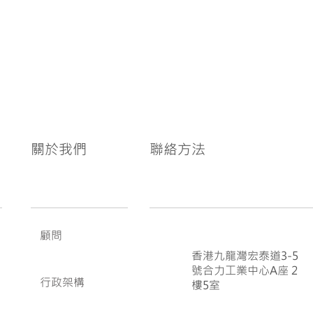
關於我們
聯絡方法
顧問
香港九龍灣宏泰道3-5
號合力工業中心A座 2
行政架構
樓5室