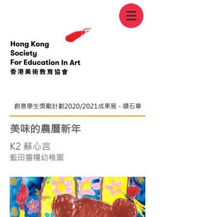
創意學生獎勵計劃2020/2021成果展 - 鑽石章
美味的農曆新年
K2 蘇心言
藍田靈糧幼稚園