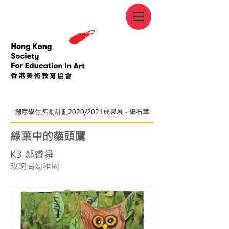
創意學生獎勵計劃2020/2021成果展 - 鑽石章
綠葉中的貓頭鷹
K3 鄭睿舜
玫瑰崗幼稚園