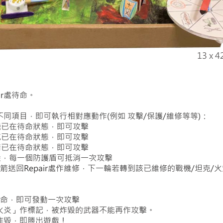
13 x 4
ir處待命。
不同項目，即可執行相對應動作(例如 攻擊/保護/維修等等)：
戰機已在待命狀態，即可攻擊
坦克已在待命狀態，即可攻擊
火箭已在待命狀態，即可攻擊
城堡，每一個防護盾可抵消一次攻擊
/火箭送回Repair處作維修，下一輪若轉到該已維修的戰機/坦克
箭待命，即可發動一次攻擊
「火炎」作標記，被炸毀的武器不能再作攻擊。
字炸毀，即勝出遊戲！