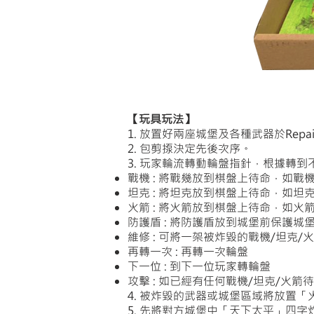
Out
of
gallery
【玩具玩法】
1. 放置好兩座城堡及各種武器於Repa
2. 包剪揼決定先後次序。
3. 玩家輪流轉動輪盤指針，根據轉到
戰機 : 將戰幾放到棋盤上待命，如
坦克 : 將坦克放到棋盤上待命，如
火箭 : 將火箭放到棋盤上待命，如
防護盾 : 將防護盾放到城堡前保護
維修 : 可將一架被炸毀的戰機/坦克
再轉一次 : 再轉一次輪盤
下一位 : 到下一位玩家轉輪盤
攻擊 : 如已經有任何戰機/坦克/火
4. 被炸毀的武器或城堡區域將放置
5. 先將對方城堡中「天下太平」四