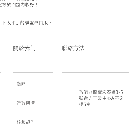
轉盤等放回盒內收好！
天下太平」的棋盤改良版。
關於我們
聯絡方法
顧問
香港九龍灣宏泰道3-5
號合力工業中心A座 2
行政架構
樓5室
核數報告