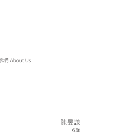
們 About Us
陳旻謙
6歲