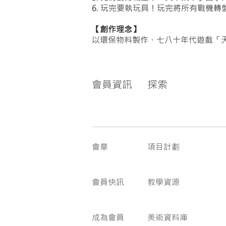
6. 玩完要執玩具！玩完將所有戰機
【創作理念】
以環保物料製作、七八十年代遊戲「
會員資訊
探索
會章
項目計劃
會員快訊
教學資源
成為會員
美術資料庫