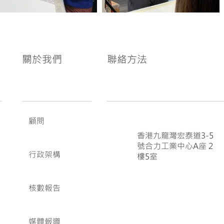
關於我們
聯絡方法
顧問
香港九龍灣宏泰道3-5
號合力工業中心A座 2
行政架構
樓5室
核數報告
媒體報導