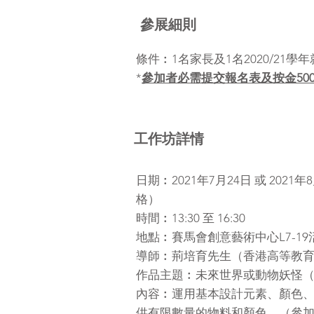
參展細則
條件︰1名家長及1名2020/2
*
參加者必需提交報名表及按金50
工作坊詳情
日期︰2021年7月24日 或 2
格）
時間︰13:30 至 16:30
地點︰賽馬會創意藝術中心L7-19
導師︰荊培育先生（香港高等教育
作品主題︰未來世界或動物妖怪
內容︰運用基本設計元素、顏色、
供有限數量的物料和顏色。（參