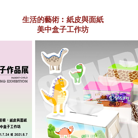
生活的藝術︰紙皮與面紙
​美中盒子工作坊