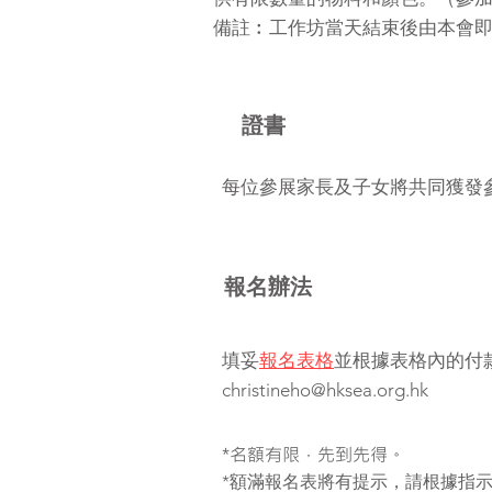
​備註︰工作坊當天結束後由本會
證書
每位參展家長及子女將共同獲發
報名辦法
填妥
報名表格
並根據表格內的付
christineho@hksea.org.hk
*名額有限，先到先得。
*額滿報名表將有提示，請根據指