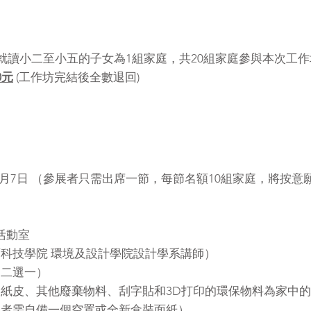
1學年就讀小二至小五的子女為1組家庭，共20組家庭參與本次工
0元
(工作坊完結後全數退回)
021年8月7日 （參展者只需出席一節，每節名額10組家庭，將
活動室
科技學院 環境及設計學院設計學系講師）
（二選一）
紙皮、其他廢棄物料、刮字貼和3D打印的環保物料為家中
加者需自備一個空置或全新盒裝面紙）