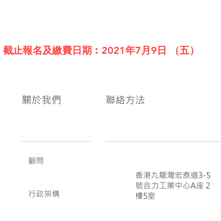
截止報名及繳費日期︰2021年7月9日 （五）
關於我們
聯絡方法
顧問
香港九龍灣宏泰道3-5
號合力工業中心A座 2
行政架構
樓5室