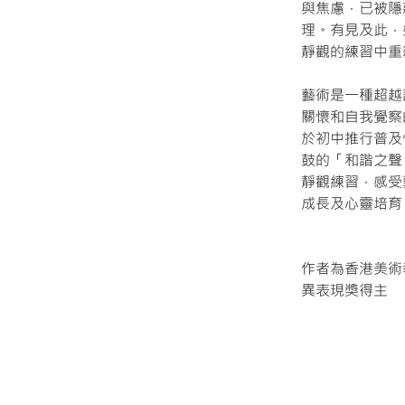
與焦慮，已被隱
理。有見及此，
靜觀的練習中重
藝術是一種超越
關懷和自我覺察
於初中推行普及
鼓的「和諧之聲
靜觀練習，
感受
成長及心靈培育
作者為香港美術
異表現獎得主