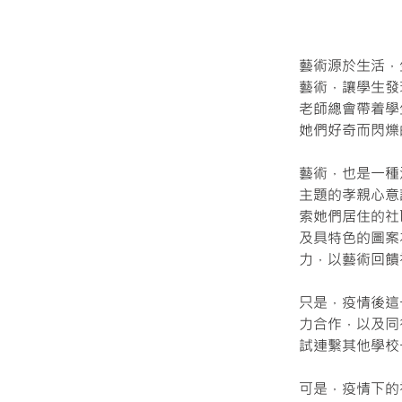
藝術源於生活，
藝術，讓學生發
老師總會帶着學
她們好奇而閃爍
藝術，也是一種
主題的孝親心意
索她們居住的社
及具特色的圖案
力，以藝術回饋
只是，疫情後這
力合作，以及同
試連繫其他學校一
可是，疫情下的