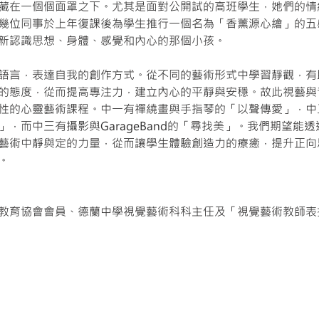
藏在一個個面罩之下。尤其是面對公開試的高班學生，她們的情
幾位同事於上年復課後為學生推行一個名為
「香薰源心繪」的五
新認識思想、身體、感覺和內心的那個小孩。
語言，表達自我的創作方式。從不同的藝術形式中學習靜觀，有
的態度，從而提高專注力，建立內心的平靜與安穩。故此視藝
與
性的心靈藝術課程。中一有禪繞畫與手指琴的「以聲傳愛」，中
」，而中三有攝影與
GarageBand的
「尋找美」。我們期望能透
藝術中靜與定的力量，從而
讓學生體驗創造力的療癒，
提升正向
。
教育協會會員、德蘭中學視覺藝術科科主任及「視覺藝術教師表揚