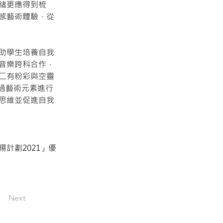
緒更應得到梳
感藝術體驗，從
助學生培養自我
音樂跨科合作，
二有粉彩與空靈
過藝術元素進行
思維並促進自我
計劃2021」優
Next