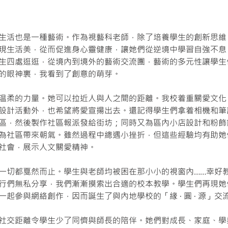
生活也是一種藝術。作為視藝科老師，除了培養學生的創新思維
現生活美，從而促進身心靈健康，讓她們從逆境中學習自強不息
生四處逛逛，從境內到境外的藝術交流團，藝術的多元性讓學生
的眼神裏，我看到了創意的萌芽。
温柔的力量。她可以拉近人與人之間的距離。我校着重關愛文化
設計活動外，也希望將愛宣揚出去。還記得學生們拿着相機和筆
區，然後製作社區報派發給街坊；同時又為區內小店設計和粉飾
為社區帶來朝氣。雖然過程中總遇小挫折，但這些經驗均有助她
社會，展示人文關愛精神。
一切都戛然而止。學生與老師均被困在那小小的視窗內……幸好
行們無私分享，我們漸漸摸索出合適的校本教學。學生們再現她
起參與網絡創作，因而誕生了與內地學校的「緣 · 圓 · 源」交
社交距離令學生
少了
同儕與師長的陪伴。她們對成長、家庭、學