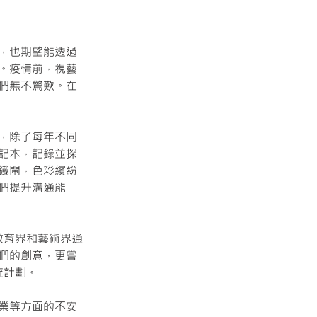
，也期望能透過
。疫情前，視藝
們無不驚歎。在
，除了每年不同
記本，記錄並探
鐵閘，色彩繽紛
們提升溝通能
教育界和藝術界通
們的創意，更嘗
流計劃。
業等方面的不安