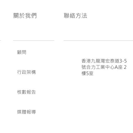
關於我們
聯絡方法
顧問
香港九龍灣宏泰道3-5
號合力工業中心A座 2
行政架構
樓5室
核數報告
媒體報導