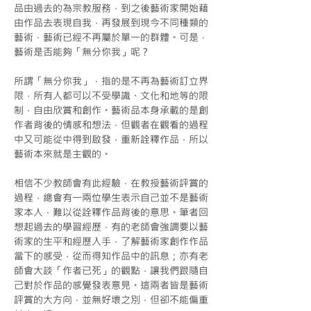
品由過去的為宗教服務，到之後藝術家開始藉
由作品去表現自我，再發展到現今不同種類的
藝術，藝術已經不再屬於單一的群體。可是，
藝術是否能夠「無分你我」呢？
所謂「無分你我」，指的是不再為藝術訂立界
限，所有人都可以不受學識、文化和地等的限
制，自由欣賞和創作。藝術品本身承載的是創
作者背後的情感和想法，但觀者在觀看的過程
中又可能從中得到啟發，重新詮釋作品，所以
藝術本來就是主觀的。
相信不少教師會有此經驗，在教授藝術評賞的
過程，總會有一兩位學生表示自己並不是藝術
家本人，難以從詮釋作品背後的意思。筆者回
想起過去的學習經歷，有的老師會強調要以藝
術家的生平和經歷入手，了解藝術家創作作品
當下的感受，從而得知作品中的訊息；亦有老
師會大談「作者已死」的觀點，讓我們跟隨自
己對於作品的感覺發表意見。這兩者皆是藝術
評賞的大方向，並無好壞之別，但卻不能偏重