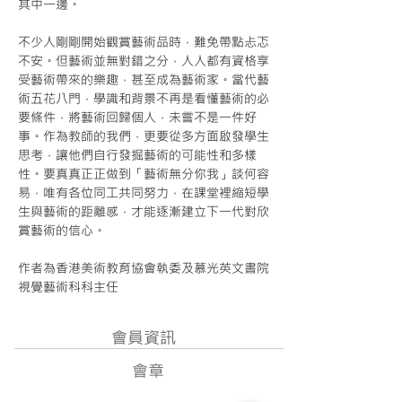
其中一邊。
不少人剛剛開始觀賞藝術品時，難免帶點忐忑
不安。但藝術並無對錯之分，人人都有資格享
受藝術帶來的樂趣，甚至成為藝術家。當代藝
術五花八門，學識和背景不再是看懂藝術的必
要條件，將藝術回歸個人，未嘗不是一件好
事。作為教師的我們，更要從多方面啟發學生
思考，讓他們自行發掘藝術的可能性和多樣
性。要真真正正做到「藝術無分你我」談何容
易，唯有各位同工共同努力，在課堂裡縮短學
生與藝術的距離感，才能逐漸建立下一代對欣
賞藝術的信心。
作者為香港美術教育協會執委及慕光英文書院
Next
視覺藝術科科主任
會員資訊
會章