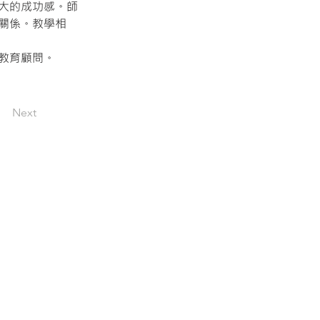
大的成功感。師
關係。教學相
教育顧問。
Next