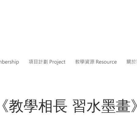
ership
項目計劃 Project
教學資源 Resource
關於我
《教學相長 習水墨畫