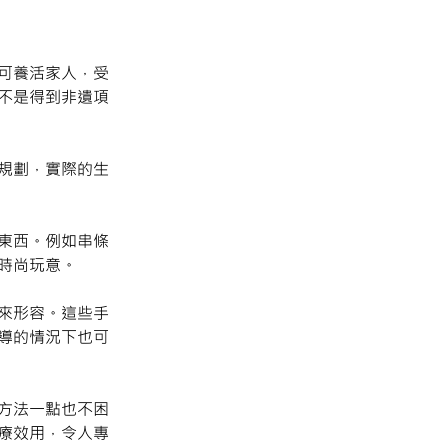
可養活家人，受
不是得到非遺項
規劃，實際的生
東西。例如串條
時尚玩意。
來形容。這些手
導的情況下也可
方法一點也不困
療效用，令人專