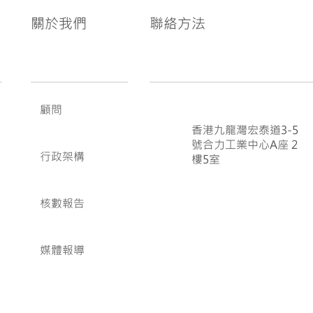
關於我們
聯絡方法
顧問
香港九龍灣宏泰道3-5
號合力工業中心A座 2
行政架構
樓5室
核數報告
媒體報導