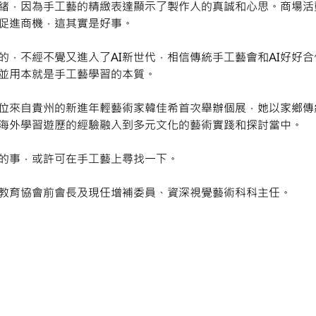
緒，因為手工藝的精緻表達顯示了製作人的真誠和心思。商場活
促進商機，這其實是好事。
的，不經不覺又進入了AI新世代，相信傳統手工藝會和AI好好
並用本就是手工藝學習的本質。
位來自貴州的新進年輕藝術家韓佳希首次舉辦個展，她以家鄉傳
海外學習遊歷的經驗融入到多元文化的藝術實踐和探討當中。
的事，或許可在手工藝上尋找一下。
教育協會前會長及現任增補委員、資深視覺藝術科科主任。