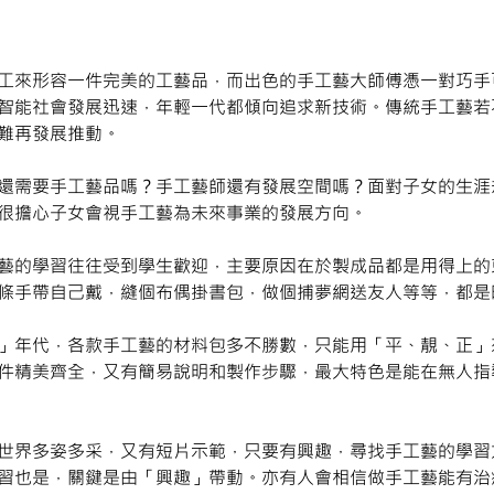
工來形容一件完美的工藝品，而出色的手工藝大師傅憑一對巧手
智能社會發展迅速，年輕一代都傾向追求新技術。傳統手工藝若
難再發展推動。
還需要手工藝品嗎？手工藝師還有發展空間嗎？面對子女的生涯
很擔心子女會視手工藝為未來事業的發展方向。
藝的學習往往受到學生歡迎，主要原因在於製成品都是用得上的
條手帶自己戴，縫個布偶掛書包，做個捕夢網送友人等等，都是
」年代，各款手工藝的材料包多不勝數，只能用「平、靚、正」
件精美齊全，又有簡易說明和製作步驟，最大特色是能在無人指
世界多姿多采，又有短片示範，只要有興趣，尋找手工藝的學習
習也是，關鍵是由「興趣」帶動。亦有人會相信做手工藝能有治