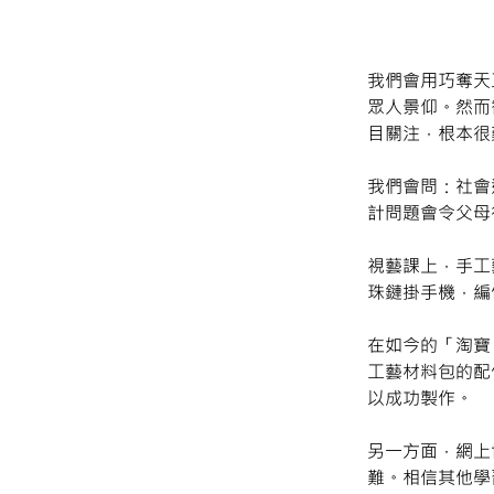
我們會用巧奪天
眾人景仰。然而
目關注，根本很
我們會問：社會
計問題會令父母
視藝課上，手工
珠鏈掛手機，編
在如今的「淘寶
工藝材料包的配
以成功製作。
另一方面，網上
難。相信其他學