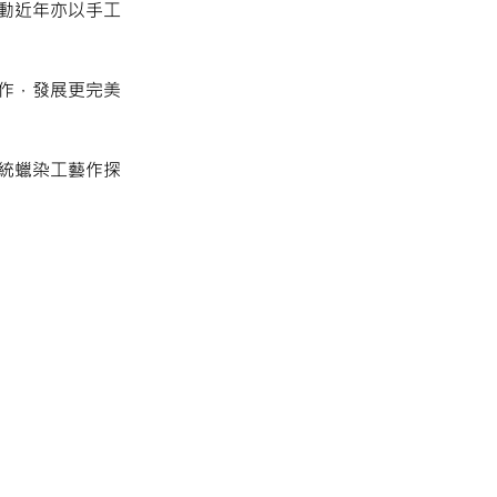
動近年亦以手工
合作，發展更完美
統蠟染工藝作探
Next