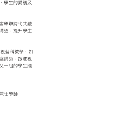
、學生的愛護及
會舉辦跨代共融
溝通，提升學生
流視藝科教學、如
座講師，跟進視
又一屆的學生能
兼任導師
Next