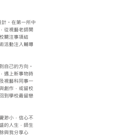
設計。在第一所中
，從視藝老師開
校關注事項結
術活動注入輔導
到自己的方向。
，遇上新事物時
及視藝科同事一
與創作，或留校
回到學校最留戀
覺渺小，信心不
盛的人生，師生
餘與我分享心