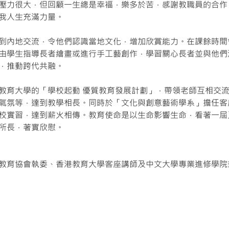
壓力很大，但回顧一生總是幸福，樂多於苦，感謝教職員的合作
我人生充滿力量。
到內地交流，令他們認識當地文化，增加欣賞能力。在課餘時間
由學生指導長者繪畫或進行手工藝創作，學習關心長者並與他們
，推動跨代共融。
教育大學的「學校起動 優質教育發展計劃」，帶領老師互相交
氣氛等，達到教學相長。同時於「文化與創意藝術學系」擔任客
校實習，達到薪火相傳。教育使命是以生命影響生命，看著一屆
所長，著實欣慰。
教育協會執委、香港教育大學客座講師及中文大學專業進修學院