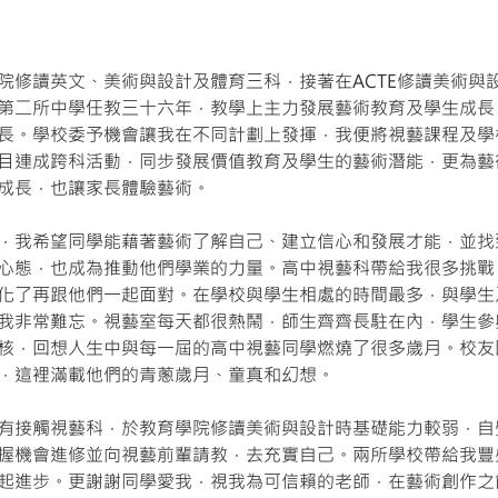
院修讀英文、美術與設計及體育三科，接著在ACTE修讀美術與
第二所中學任教三十六年，教學上主力發展藝術教育及學生成長
長。學校委予機會讓我在不同計劃上發揮，我便將視藝課程及學
目連成跨科活動，同步發展價值教育及學生的藝術潛能，更為藝
成長，也讓家長體驗藝術。
，我希望同學能藉著藝術了解自己、建立信心和發展才能，並找
心態，也成為推動他們學業的力量。高中視藝科帶給我很多挑戰
化了再跟他們一起面對。在學校與學生相處的時間最多，與學生
我非常難忘。視藝室每天都很熱鬧，師生齊齊長駐在內，學生參
核，回想人生中與每一屆的高中視藝同學燃燒了很多歲月。校友
，這裡滿載他們的青蔥歲月、童真和幻想。
有接觸視藝科，於教育學院修讀美術與設計時基礎能力較弱，自
握機會進修並向視藝前輩請教，去充實自己。兩所學校帶給我豐
起進步。更謝謝同學愛我，視我為可信賴的老師，在藝術創作之