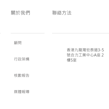
關於我們
聯絡方法
顧問
香港九龍灣宏泰道3-5
號合力工業中心A座 2
行政架構
樓5室
核數報告
媒體報導