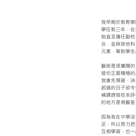
我早期於教育學
學任教三年，在
始直至擔任副校
合，並與其他科
元素，幫助學生
藝術是很廣闊的
這份正面積極的
我會先預習，消
起過的日子卻令
補課趕做校本評
的地方是視藝室
因為我在中學沒
足，所以努力把
互相學習，也一