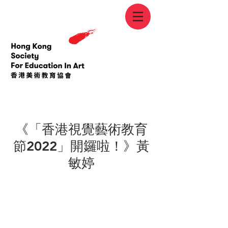
< Back
《「香港視覺藝術教育
節2022」開鑼啦！》黃
敏婷