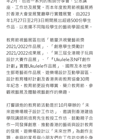
年2月，包括一系列的教師分享會、公眾講
座、工作坊及展覽。而本年度教育節視藝展將
於香港大會堂展覽廳舉行實體展覽，由2023
年1月27日至2月3日期間展出超過500份學生
作品，以表揚不同階段學生的藝術學習成果。
教育節視藝展區包括「葛量洪視覺藝術獎
2021/2022作品展」、「創意學生獎勵計
2021/2022成果展」、「第三屆全港親子玩具
設計大賽作品展」、「『Ukulele及NFT創作
計劃』實體Ukulele作品展」、國際及本地學
生郵寄藝術作品展、遊樂場設計互動學習區、
設計教育種籽計劃及香港美術教育協會30周
年紀念。教育節更設有導賞，簡介教育節、參
觀視藝展及體驗視藝創作的樂趣。
打響頭炮的教育節活動是於10月舉辦的「未
來遊樂場親子設計工作坊」，邀請到香港建造
學院講師荊培育先生教授工作坊，鼓勵親子合
作一同發揮創意，推動香港的藝術與設計教育
的發展。遊樂場設計以「未來世界」為創作主
題，參與的家長與小朋友們在工作坊中將化身