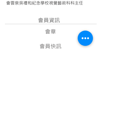
會雲泉吳禮和紀念學校視覺藝術科科主任
會員資訊
會章
會員快訊
成為會員
項目計劃
教學資源
美術資料庫
顧問