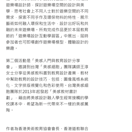
遊樂場設計師，探討遊樂場空間的設計與美
學，思考社會上不同人士對於遊樂空間的不同
需求，探索不同手作及環保物料的特性，展示
藝術如何融入環保和生活中，設計出好玩和共
融的未來遊樂場。所有完成作品更於本屆教育
節的「遊樂場設計互動學習區」中展出，屆時
參加者也可即場創作遊樂場模型，體驗設計的
樂趣。
第二個活動是「美感入門與教育設計分享
會」，邀請到台灣「美感細胞」團隊講師王淳
女士分享從美感教科書到教育設計產業，教材
中幫助教育的設計技巧，包括：圖像風格系統
化、文字排版視覺化和色彩使用。台灣美感細
胞團隊於2013年起發起「美感教材書計
劃」，藉由將美感設計融入學生經常接觸的學
校課本中，希望為新一代帶來不一樣的美感薰
陶。
作者為香港美術教育協會會長、香港道教聯合
Next