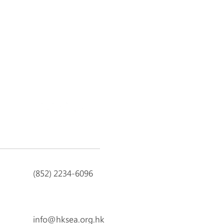
Next
(852) 2234-6096
info@hksea.org.hk