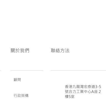
關於我們
聯絡方法
顧問
香港九龍灣宏泰道3-5
號合力工業中心A座 2
行政架構
樓5室