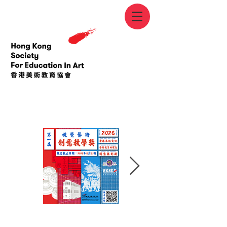
「視覺藝術創意教學獎」
「藝術生涯導