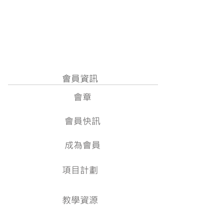
2026 poster.png
享會」.png
會員資訊
會章
會員快訊
成為會員
項目計劃
教學資源