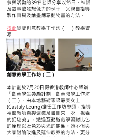
參與活動的39名老師分享以節日、神話
及故事啟發想像力的例子，又親自指導
製作面具及繪畫創意動物畫的方法。
​按此
瀏覽創意教學工作坊（一）教學資
源
創意教學工作坊（二）
本計劃於7月20日假香港教師中心舉辦
「創意學生獎勵計劃」創意教學工作坊
（二），由本地藝術家梁靜雯女士
(Castaly Leung)擔任工作坊導師，指導
視藝教師自製濾鏡及畫冊來一次「視覺
的捉迷藏」，透過互動遊戲學習對比色
的原理以及色彩與光的關係。她不但與
大家討論改進及延伸教案的方法，更分