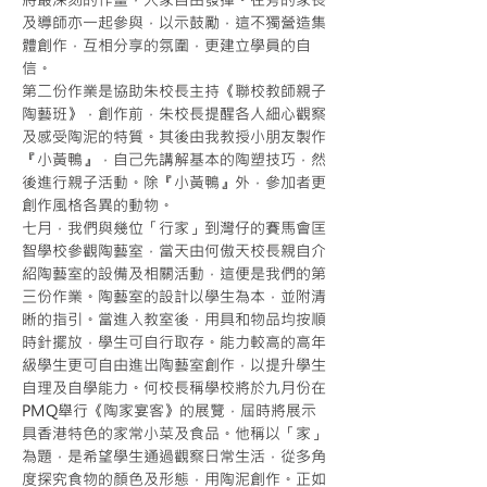
及導師亦一起參與，以示鼓勵，這不獨營造集
體創作，互相分享的氛圍，更建立學員的自
信。
第二份作業是協助朱校長主持《聯校教師親子
陶藝班》，創作前，朱校長提醒各人細心觀察
及感受陶泥的特質。其後由我教授小朋友製作
『小黃鴨』，自己先講解基本的陶塑技巧，然
後進行親子活動。除『小黃鴨』外，參加者更
創作風格各異的動物。
七月，我們與幾位「行家」到灣仔的賽馬會匡
智學校參觀陶藝室，當天由何傲天校長親自介
紹陶藝室的設備及相關活動，這便是我們的第
三份作業。陶藝室的設計以學生為本，並附清
晰的指引。當進入教室後，用具和物品均按順
時針擺放，學生可自行取存。能力較高的高年
級學生更可自由進出陶藝室創作，以提升學生
自理及自學能力。何校長稱學校將於九月份在
PMQ舉行《陶家宴客》的展覽，屆時將展示
具香港特色的家常小菜及食品。他稱以「家」
為題，是希望學生通過觀察日常生活，從多角
度探究食物的顏色及形態，用陶泥創作。正如