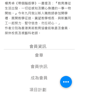
楊秀卓《帶個腦返學》一書提及：『教育應從
生活出發，一切從感知及關心身邊的一事一物
開始。』今年九月我以新入職教師參加開學
禮，展開教學征途。冀望教學相長，與新舊同
工一起努力，堅守信念，勿忘初心。」
作者分別為香港美術教育協會前執委及會員，
Next
榮休校長及視藝科老師。
會員資訊
會章
會員快訊
成為會員
項目計劃
教學資源