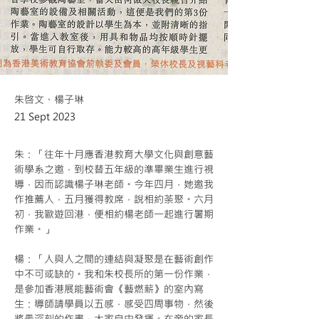
朱啓文、楊子琳
21 Sept 2023
朱：「往年十月應香港教育大學文化與創意藝
術學系之邀，到校替五年級的準畢業生進行視
導，因而認識楊子琳老師。今年四月，她邀我
作推薦人，五月獲得教席，說相約荼聚。六月
初，我歐遊回港，便相約楊老師一起進行暑期
作業。」	
楊：「人與人之間的連結與凝聚是在藝術創作
中不可或缺的。我和朱校長所的第一份作業，
是參加香港展能藝術會《藝燃薪》的室內寫
生：導師請學員以五感，感受四周事物，然後
將最深刻的作畫，大家自由發揮。在旁的家長