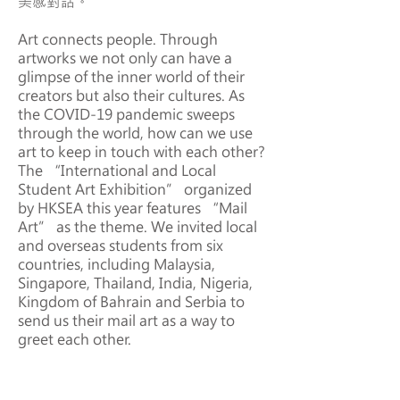
美感對話。
Art connects people. Through
artworks we not only can have a
glimpse of the inner world of their
creators but also their cultures. As
the COVID-19 pandemic sweeps
through the world, how can we use
art to keep in touch with each other?
The “International and Local
Student Art Exhibition” organized
by HKSEA this year features “Mail
Art” as the theme. We invited local
and overseas students from six
countries, including Malaysia,
Singapore, Thailand, India, Nigeria,
Kingdom of Bahrain and Serbia to
send us their mail art as a way to
greet each other.