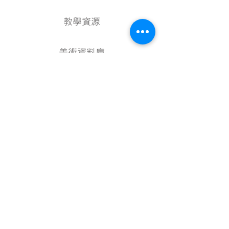
教學資源
美術資料庫
顧問
行政架構
核數報告
媒體報導
探索
關於我們