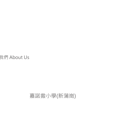
們 About Us
嘉諾撒小學(新蒲崗)